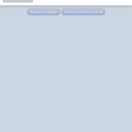
Version complète
Français (France) LS v4