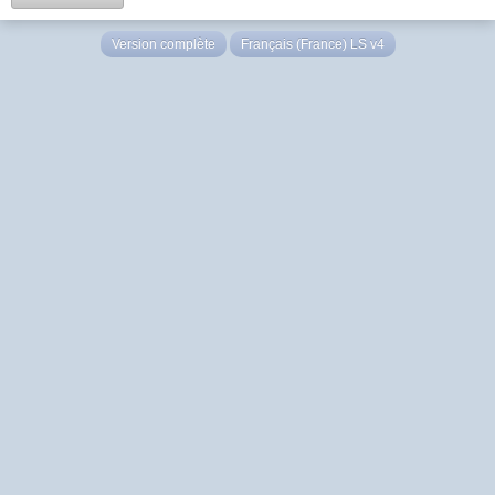
Version complète
Français (France) LS v4