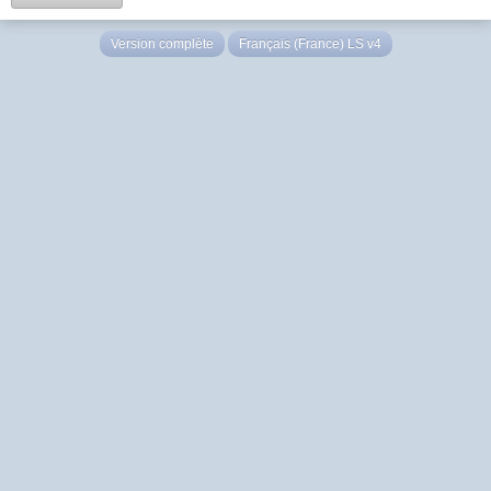
Version complète
Français (France) LS v4