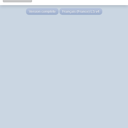
Version complète
Français (France) LS v4