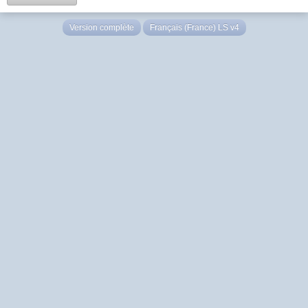
Version complète
Français (France) LS v4