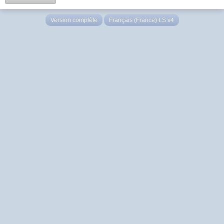
Version complète
Français (France) LS v4