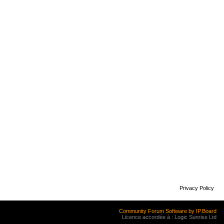
Privacy Policy
Community Forum Software by IP.Board
Licence accordée à : Logic Sunrise Ltd