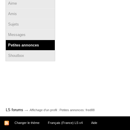
Aime
Amis
Sujets
Messages
Petites annonces
Shoutbox
→
LS forums
Affichage d'un profil : Petites annonces: fred88
Changer le thème
Français (France) LS v4
Aide