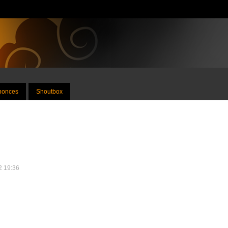
nnonces
Shoutbox
22 19:36