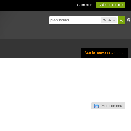
Connexion
Créer un compte
Membres
Voir le nouveau contenu
Mon contenu