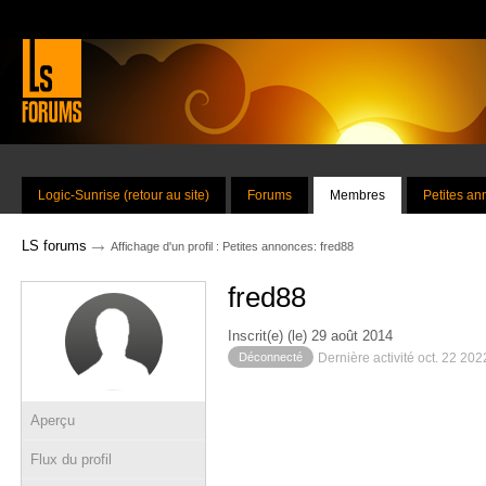
Logic-Sunrise (retour au site)
Forums
Membres
Petites a
→
LS forums
Affichage d'un profil : Petites annonces: fred88
fred88
Inscrit(e) (le) 29 août 2014
Déconnecté
Dernière activité oct. 22 20
Aperçu
Flux du profil