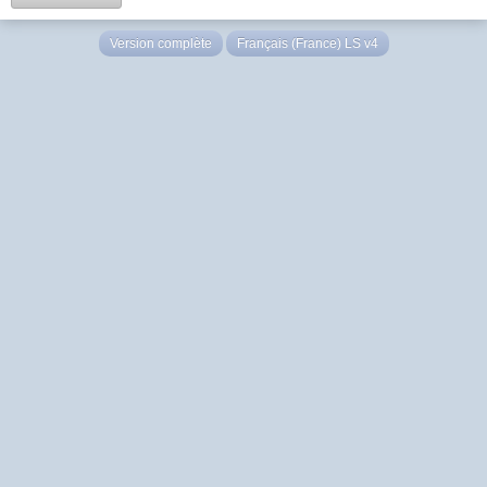
Version complète
Français (France) LS v4