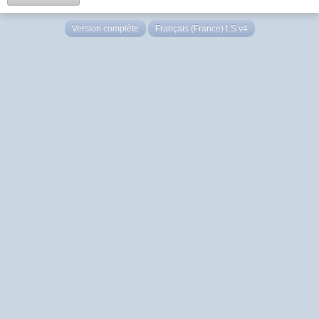
Version complète
Français (France) LS v4