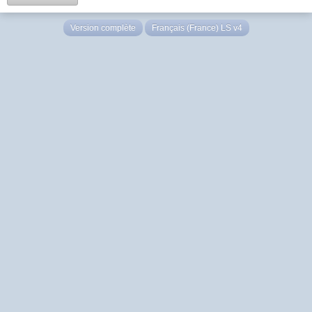
Version complète
Français (France) LS v4