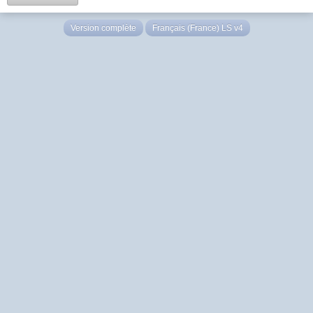
Version complète
Français (France) LS v4