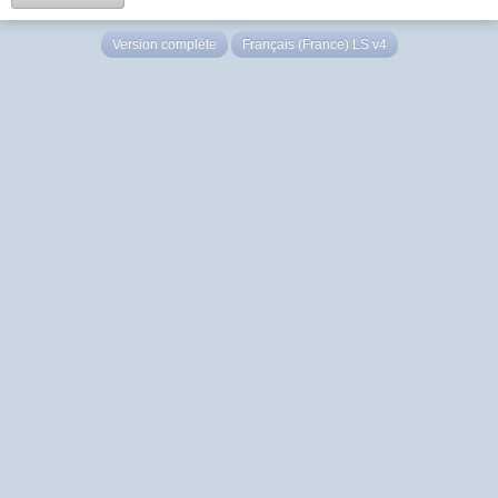
Version complète
Français (France) LS v4