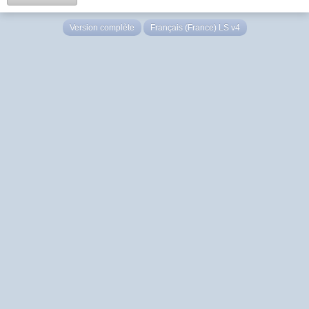
Version complète
Français (France) LS v4