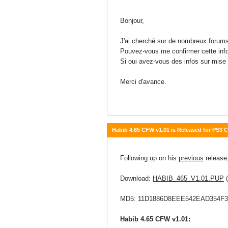
12 septembre 2014 - 13:19
Bonjour,
J'ai cherché sur de nombreux forum
Pouvez-vous me confirmer cette inf
Si oui avez-vous des infos sur mise 
Merci d'avance.
Habib 4.65 CFW v1.01 is Released for PS3
12 septembre 2014 - 08:05
Following up on his
previous
release
Download:
HABIB_465_V1.01.PUP
(
MD5: 11D1886D8EEE542EAD354F
Habib 4.65 CFW v1.01: