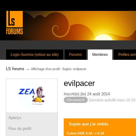
Logic-Sunrise (retour au site)
Forums
Membres
Petites a
→
LS forums
Affichage d'un profil : Sujets: evilpacer
evilpacer
Inscrit(e) (le) 24 août 2014
Déconnecté
Dernière activité mars 16 2
Aperçu
Sujets que j'ai initiés
Flux du profil
Cobra ODE 4.3A -> 5.3A