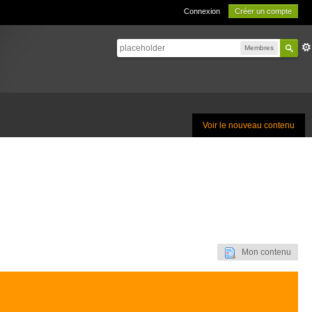
Connexion
Créer un compte
Membres
Voir le nouveau contenu
Mon contenu