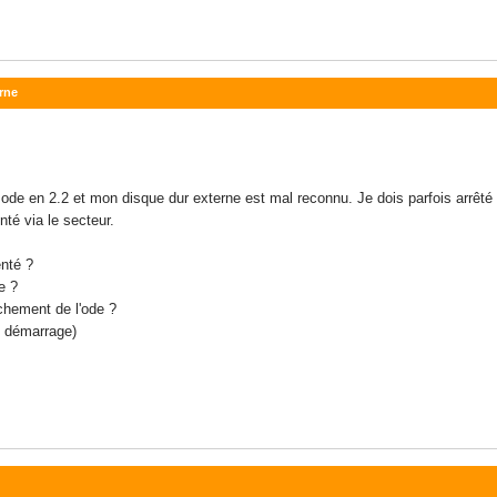
rne
 ode en 2.2 et mon disque dur externe est mal reconnu. Je dois parfois arrêté
nté via le secteur.
enté ?
e ?
nchement de l'ode ?
ue démarrage)