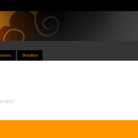
nnonces
Shoutbox
017 00:57