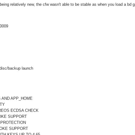
eing relatively new, the cfw wasn't able to be stable as when you load a bd g
10009
disc/backup launch
ES AND APP_HOME
ITY
OREOS ECDSA CHECK
POKE SUPPORT
2 PROTECTION
 POKE SUPPORT
ITH KEYS UP TO 4.65