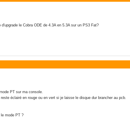
oup d'upgrade le Cobra ODE de 4.3A en 5.3A sur un PS3 Fat?
le mode PT sur ma console.
te éclairé en rouge ou en vert si je laisse le disque dur brancher au pcb.
er le mode PT ?