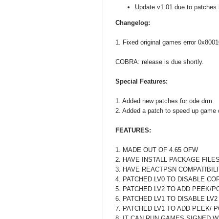
Update v1.01 due to patches b
Changelog:
1. Fixed original games error 0x800
COBRA: release is due shortly.
Special Features:
1. Added new patches for ode drm
2. Added a patch to speed up game 
FEATURES:
1. MADE OUT OF 4.65 OFW
2. HAVE INSTALL PACKAGE FIL
3. HAVE REACTPSN COMPATIBIL
4. PATCHED LV0 TO DISABLE C
5. PATCHED LV2 TO ADD PEEK/
6. PATCHED LV1 TO DISABLE LV
7. PATCHED LV1 TO ADD PEEK/
8. IT CAN RUN GAMES SIGNED W