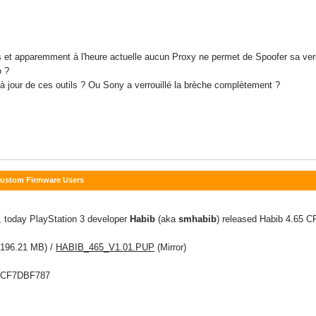
s et apparemment à l'heure actuelle aucun Proxy ne permet de Spoofer sa ve
o ?
à jour de ces outils ? Ou Sony a verrouillé la brèche complètement ?
 Custom Firmware Users
, today PlayStation 3 developer
Habib
(aka
smhabib
) released Habib 4.65 C
196.21 MB) /
HABIB_465_V1.01.PUP
(Mirror)
3CF7DBF787