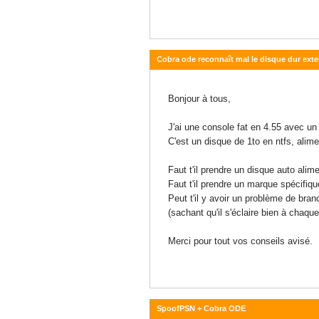
Cobra ode reconnaît mal le disque dur exte
04 octobre 2014 - 08:08
Bonjour à tous,
J'ai une console fat en 4.55 avec un
C'est un disque de 1to en ntfs, alime
Faut t'il prendre un disque auto alim
Faut t'il prendre un marque spécifiqu
Peut t'il y avoir un problème de bra
(sachant qu'il s'éclaire bien à chaq
Merci pour tout vos conseils avisé.
SpoofPSN + Cobra ODE