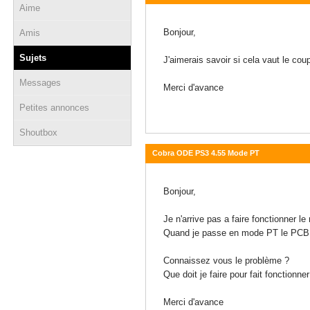
Aime
22 février 2015 - 12:09
Bonjour,
Amis
Sujets
J'aimerais savoir si cela vaut le c
Messages
Merci d'avance
Petites annonces
Shoutbox
Cobra ODE PS3 4.55 Mode PT
04 février 2015 - 22:14
Bonjour,
Je n'arrive pas a faire fonctionner 
Quand je passe en mode PT le PCB res
Connaissez vous le problème ?
Que doit je faire pour fait fonctionn
Merci d'avance