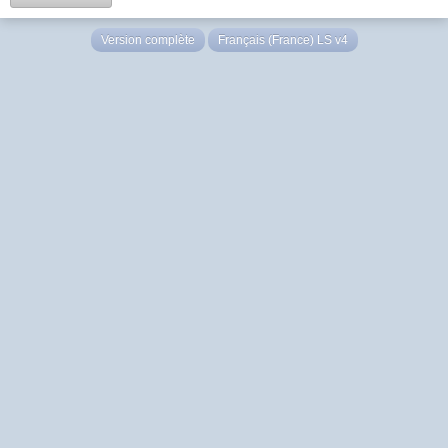
Version complète
Français (France) LS v4