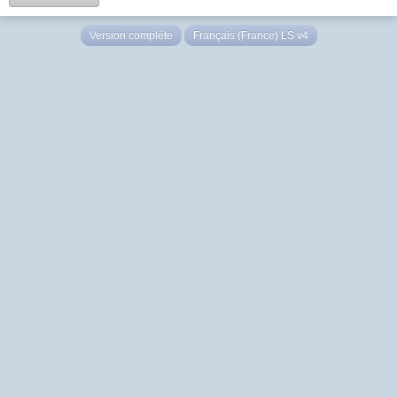
Version complète
Français (France) LS v4