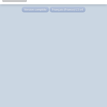
Version complète
Français (France) LS v4