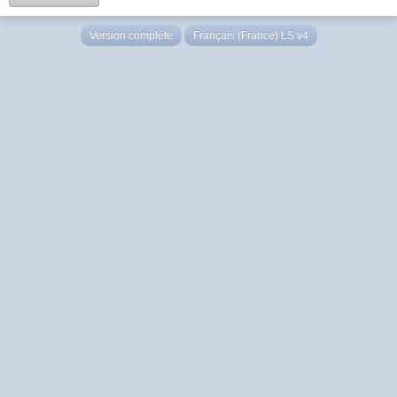
Version complète
Français (France) LS v4