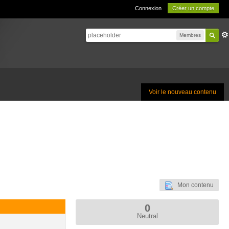
Connexion
Créer un compte
Membres
Voir le nouveau contenu
Mon contenu
0
Neutral