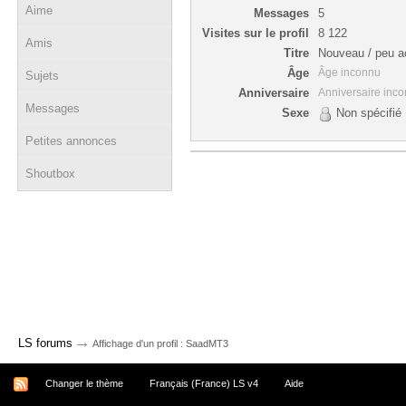
Aime
Messages
5
Visites sur le profil
8 122
Amis
Titre
Nouveau / peu ac
Âge
Âge inconnu
Sujets
Anniversaire
Anniversaire inc
Messages
Sexe
Non spécifié
Petites annonces
Shoutbox
→
LS forums
Affichage d'un profil : SaadMT3
Changer le thème
Français (France) LS v4
Aide