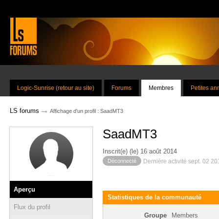
Logic-Sunrise (retour au site)
Forums
Membres
Petites a
→
LS forums
Affichage d'un profil : SaadMT3
SaadMT3
Inscrit(e) (le) 16 août 2014
Déconnecté
Dernière activité sept. 02 2
Aperçu
Statistiques de la communauté
Flux du profil
Groupe
Members