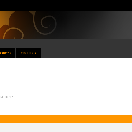
nnonces
Shoutbox
014 18:27