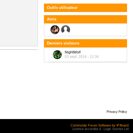
Outils utilisateur
Amis
Derniers visiteurs
NightWolf
03 sept. 2014 - 12:34
Privacy Policy
Community Forum Software by IP.Board
Licence accordée à : Logic Sunrise Ltd