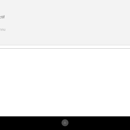
tif
onnu