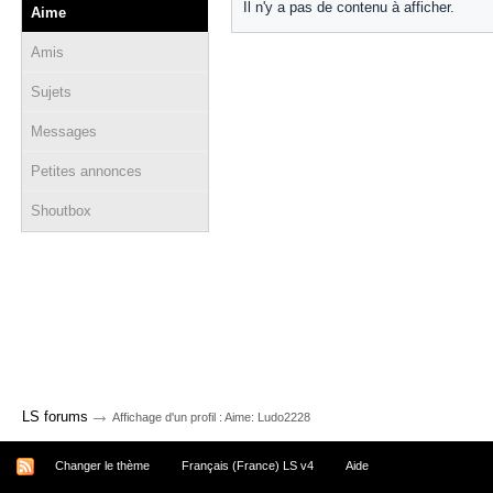
Il n'y a pas de contenu à afficher.
Aime
Amis
Sujets
Messages
Petites annonces
Shoutbox
→
LS forums
Affichage d'un profil : Aime: Ludo2228
Changer le thème
Français (France) LS v4
Aide