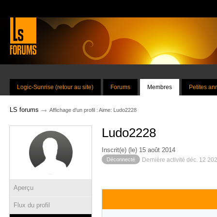
Logic-Sunrise (retour au site)
Forums
Membres
Petites a
→
LS forums
Affichage d'un profil : Aime: Ludo2228
Ludo2228
Inscrit(e) (le) 15 août 2014
Déconnecté
Dernière activité déc. 12 20
Aperçu
Flux du profil