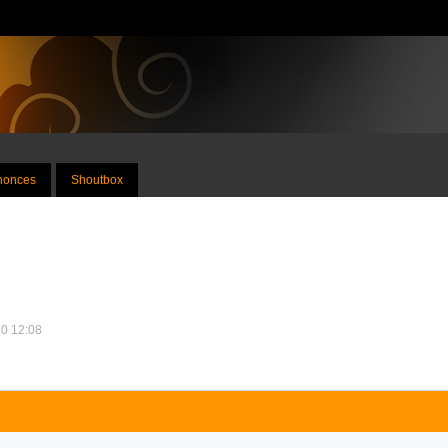
nnonces
Shoutbox
20 12:08