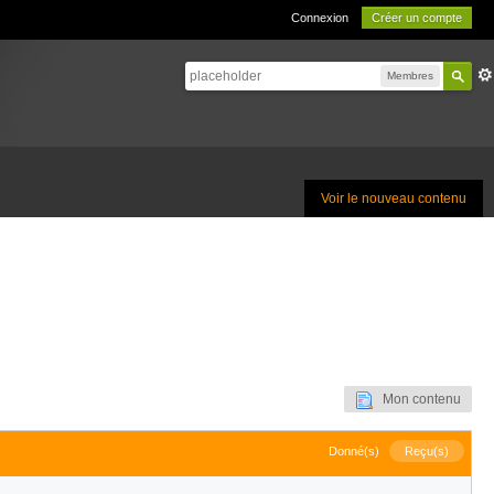
Connexion
Créer un compte
Membres
Voir le nouveau contenu
Mon contenu
Donné(s)
Reçu(s)