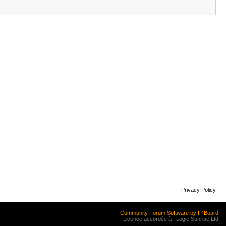
Privacy Policy
Community Forum Software by IP.Board
Licence accordée à : Logic Sunrise Ltd