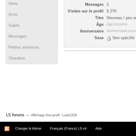
Aime
Messages
2
Visites sur le profil
9 279
Amis
Titre
Nouveau / peu ac
Âge
Âge inconnu
Sujets
Anniversaire
Anniversaire inc
Messages
Sexe
Non spécifié
Petites annonces
Shoutbox
→
LS forums
Affichage d'un profil : Ludo2228
Changer le thème
Français (France) LS v4
Aide