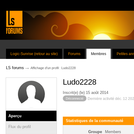
Logic-Sunrise (retour au site)
Forums
Membres
Petites a
→
LS forums
Affichage d'un profil : Ludo2228
Ludo2228
Inscrit(e) (le) 15 août 2014
Déconnecté
Dernière activité déc. 12 20
Aperçu
Statistiques de la communauté
Flux du profil
Groupe
Members