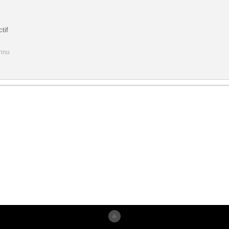
tif
onnu