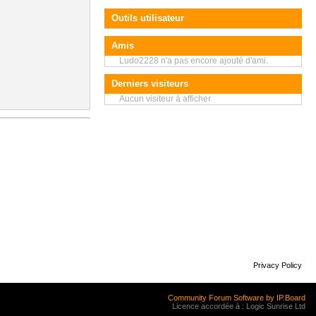
Outils utilisateur
Amis
Ludo2228 n'a pas encore ajouté d'ami.
Derniers visiteurs
Aucun visiteur à afficher
Privacy Policy
Community Forum Software by IP.Board
Licence accordée à : Logic Sunrise Ltd