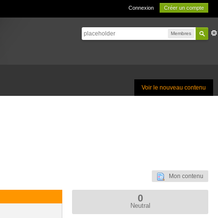
Connexion
Créer un compte
Membres
Voir le nouveau contenu
Mon contenu
0
Neutral