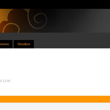
nnonces
Shoutbox
20 12:08