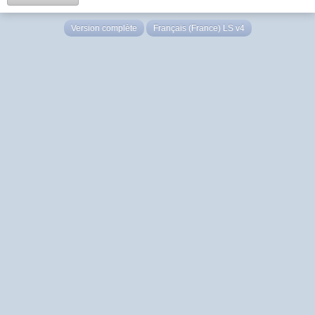
Version complète
Français (France) LS v4