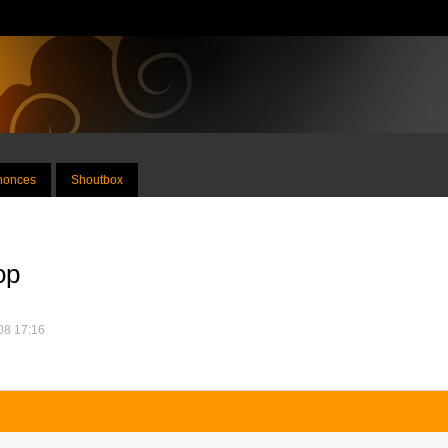
nnonces
Shoutbox
op
008 17:16