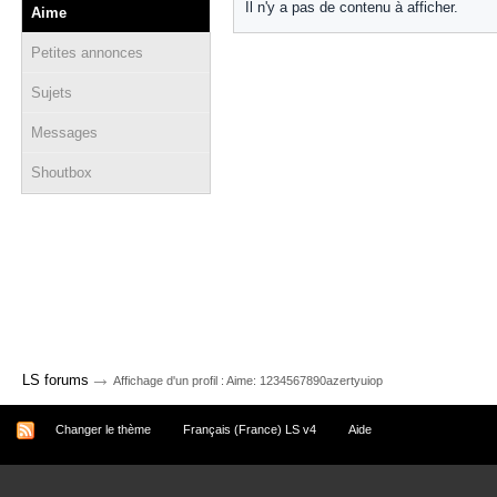
Il n'y a pas de contenu à afficher.
Aime
Petites annonces
Sujets
Messages
Shoutbox
→
LS forums
Affichage d'un profil : Aime: 1234567890azertyuiop
Changer le thème
Français (France) LS v4
Aide