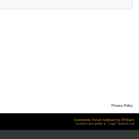
Privacy Policy
Community Forum Software by IP.Board
Licence accordée à : Logic Sunrise Ltd