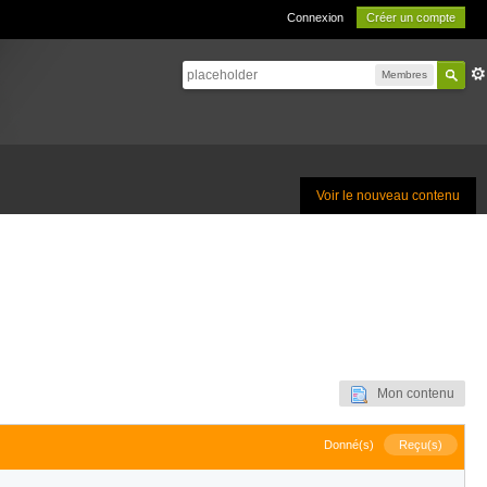
Connexion
Créer un compte
Membres
Voir le nouveau contenu
Mon contenu
Donné(s)
Reçu(s)