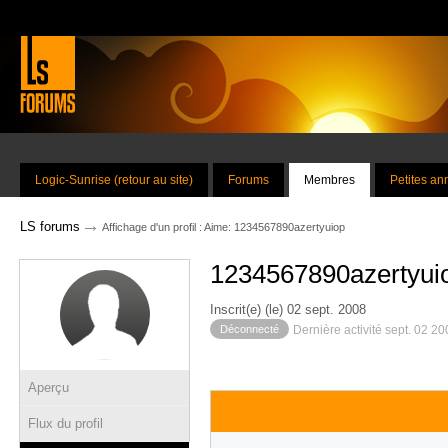
Logic-Sunrise (retour au site)
Forums
Membres
Petites a
→
LS forums
Affichage d'un profil : Aime: 1234567890azertyuiop
1234567890azertyui
Inscrit(e) (le) 02 sept. 2008
Déconnecté
Dernière activité sept. 02 2
Aperçu
Flux du profil