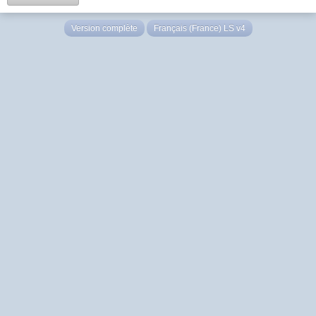
Version complète
Français (France) LS v4