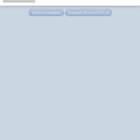
Version complète
Français (France) LS v4