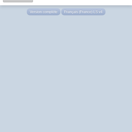
Version complète
Français (France) LS v4