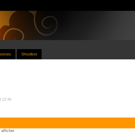
nnonces
Shoutbox
14 22:46
 afficher.