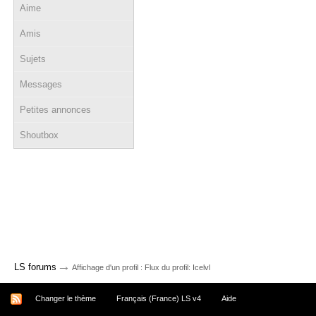
Aime
Amis
Sujets
Messages
Petites annonces
Shoutbox
→
LS forums
Affichage d'un profil : Flux du profil: Icelvl
Changer le thème
Français (France) LS v4
Aide