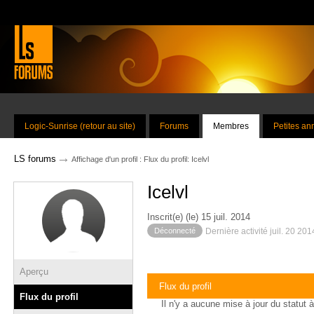
Logic-Sunrise (retour au site)
Forums
Membres
Petites a
→
LS forums
Affichage d'un profil : Flux du profil: Icelvl
Icelvl
Inscrit(e) (le) 15 juil. 2014
Déconnecté
Dernière activité juil. 20 20
Aperçu
Flux du profil
Flux du profil
Il n'y a aucune mise à jour du statut à