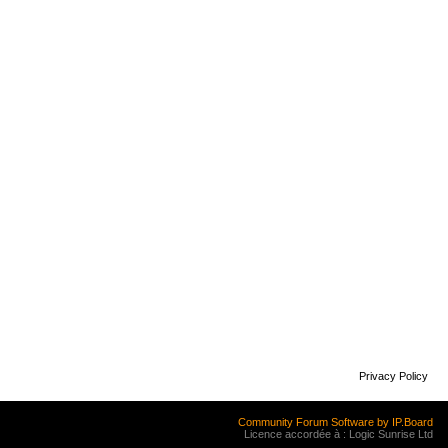
Privacy Policy
Community Forum Software by IP.Board
Licence accordée à : Logic Sunrise Ltd