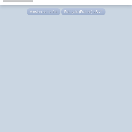
Version complète
Français (France) LS v4