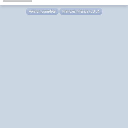
Version complète
Français (France) LS v4