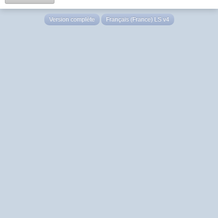
Version complète
Français (France) LS v4