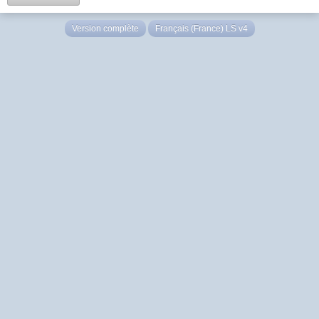
Version complète
Français (France) LS v4