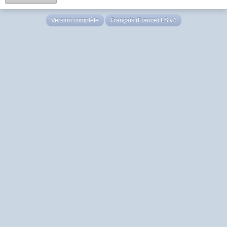
Version complète
Français (France) LS v4