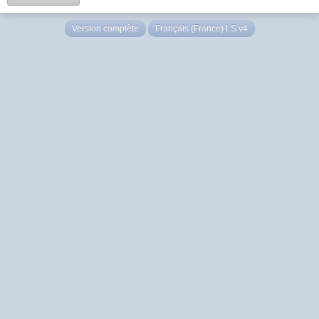
Version complète
Français (France) LS v4