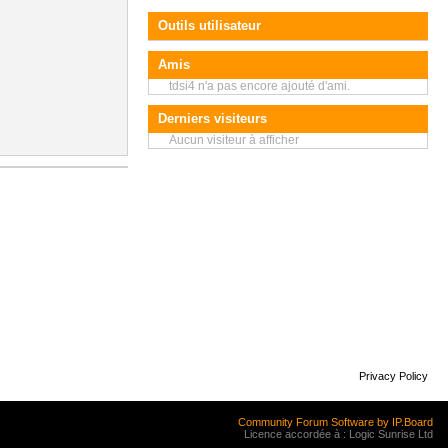
Outils utilisateur
Amis
tdsi4 n'a pas encore ajouté d'ami.
Derniers visiteurs
Aucun visiteur à afficher
Privacy Policy
Community Forum Software by IP.Board
Licence accordée à : Logic Sunrise Ltd