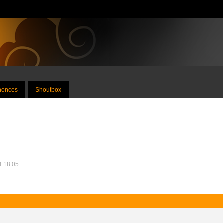
nnonces
Shoutbox
14 18:05