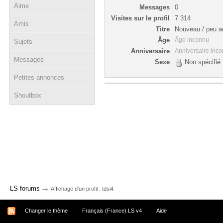
Aime
Messages
0
Visites sur le profil
7 314
Amis
Titre
Nouveau / peu ac
Âge
Âge inconnu
Sujets
Anniversaire
Anniversaire inc
Messages
Sexe
Non spécifié
Petites annonces
Shoutbox
→
LS forums
Affichage d'un profil : tdsi4
Changer le thème
Français (France) LS v4
Aide