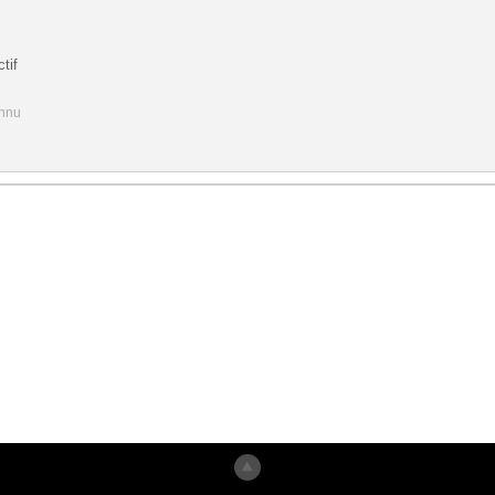
tif
onnu