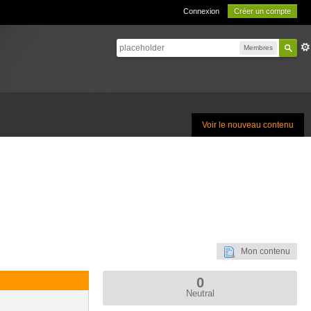
Connexion
Créer un compte
Membres
Voir le nouveau contenu
Mon contenu
0
Neutral