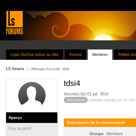
Logic-Sunrise (retour au site)
Forums
Membres
Petites a
→
LS forums
Affichage d'un profil : tdsi4
tdsi4
Inscrit(e) (le) 01 juil. 2014
Déconnecté
Dernière activité juil. 07 20
Aperçu
Statistiques de la communauté
Flux du profil
Groupe
Members