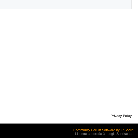
Privacy Policy
Community Forum Software by IP.Board
Licence accordée à : Logic Sunrise Ltd