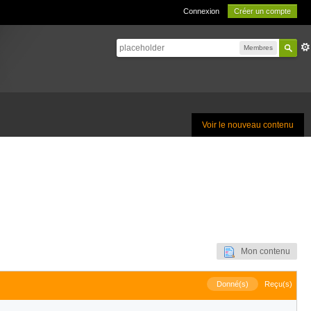
Connexion
Créer un compte
Membres
Voir le nouveau contenu
Mon contenu
Donné(s)
Reçu(s)