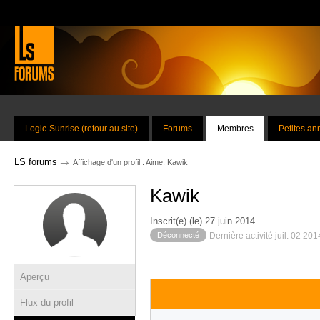
Logic-Sunrise (retour au site)
Forums
Membres
Petites a
→
LS forums
Affichage d'un profil : Aime: Kawik
Kawik
Inscrit(e) (le) 27 juin 2014
Déconnecté
Dernière activité juil. 02 20
Aperçu
Flux du profil