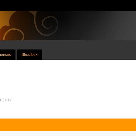
nnonces
Shoutbox
14 21:19