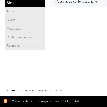
Il n'y a pas de contenu à afficher.
Aime
Amis
Sujets
Messages
Petites annonces
Shoutbox
→
LS forums
Affichage d'un profil : Aime: Kawik
Changer le thème
Français (France) LS v4
Aide