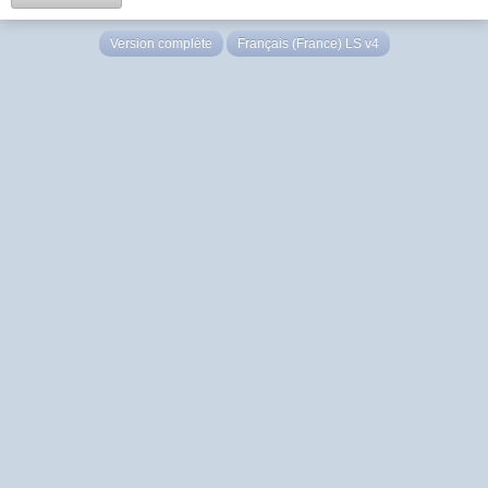
Version complète
Français (France) LS v4