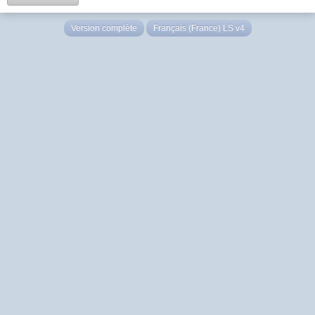
Version complète
Français (France) LS v4