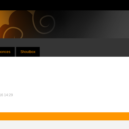
nnonces
Shoutbox
016 14:29