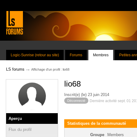
Logic-Sunrise (retour au site)
Forums
Membres
Petites a
→
LS forums
Affichage d'un profil : lio68
lio68
Inscrit(e) (le) 23 juin 2014
Déconnecté
Dernière activité sept. 01 2
Aperçu
Statistiques de la communauté
Flux du profil
Groupe
Members