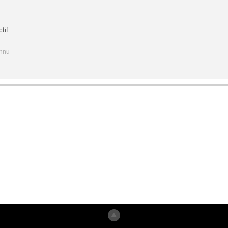
tif
onnu