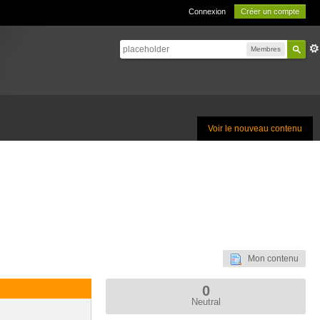
Connexion
Créer un compte
Membres
Voir le nouveau contenu
Mon contenu
0
Neutral