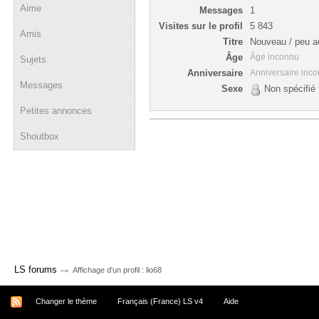
Aime
Messages
1
Visites sur le profil
5 843
Amis
Titre
Nouveau / peu ac
Âge
Âge inconnu
Sujets
Anniversaire
Anniversaire inc
Messages
Sexe
Non spécifié
Petites annonces
Shoutbox
→
LS forums
Affichage d'un profil : lio68
Changer le thème
Français (France) LS v4
Aide