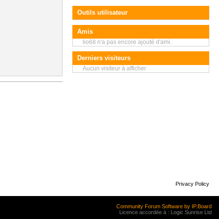
Outils utilisateur
Amis
lio68 n'a pas encore ajouté d'ami.
Derniers visiteurs
Aucun visiteur à afficher
Privacy Policy
Community Forum Software by IP.Board
Licence accordée à : Logic Sunrise Ltd