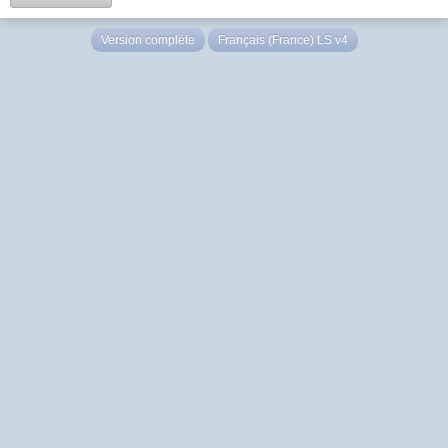
Version complète
Français (France) LS v4