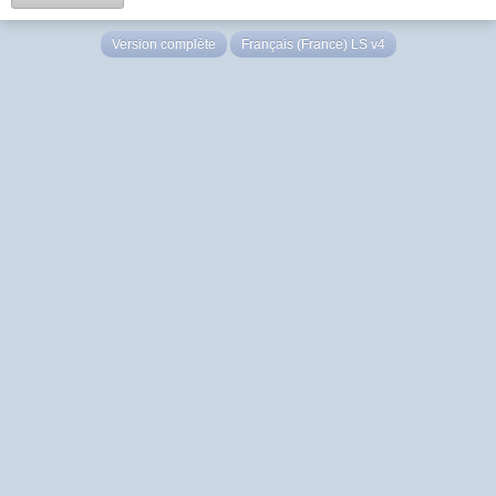
Version complète
Français (France) LS v4