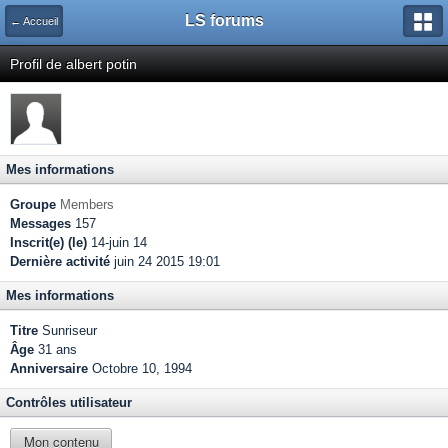
LS forums
← Accueil
Profil de albert potin
Mes informations
Groupe
Members
Messages
157
Inscrit(e) (le)
14-juin 14
Dernière activité
juin 24 2015 19:01
Mes informations
Titre
Sunriseur
Âge
31 ans
Anniversaire
Octobre 10, 1994
Contrôles utilisateur
Mon contenu