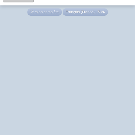
Version complète
Français (France) LS v4