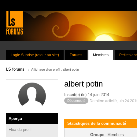
Logic-Sunrise (retour au site)
Forums
Membres
Petites a
→
LS forums
Affichage d'un profil : albert potin
albert potin
Inscrit(e) (le) 14 juin 2014
Déconnecté
Dernière activité juin 24 20
Aperçu
Statistiques de la communauté
Flux du profil
Groupe
Members