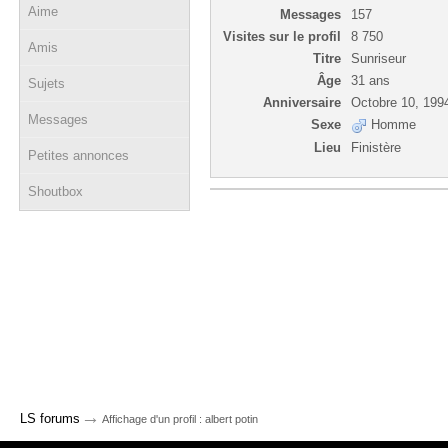
Aime
Messages
157
Visites sur le profil
8 750
Amis
Titre
Sunriseur
Âge
31 ans
Sujets
Anniversaire
Octobre 10, 199
Messages
Sexe
Homme
Lieu
Finistère
Petites annonces
Shoutbox
→
LS forums
Affichage d'un profil : albert potin