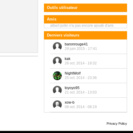
Outils utilisateur
Amis
albert potin n'a pas encore ajouté d'ami.
Derniers visiteurs
baronrouge41
29 juin 2015 - 17:41
kak
26 oct. 2014 - 19:32
NightWolf
25 oct. 2014 - 23:36
toyoyo95
21 oct. 2014 - 13:03
xow-b
08 oct. 2014 - 08:19
Privacy Policy