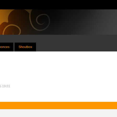
nnonces
Shoutbox
15 19:01