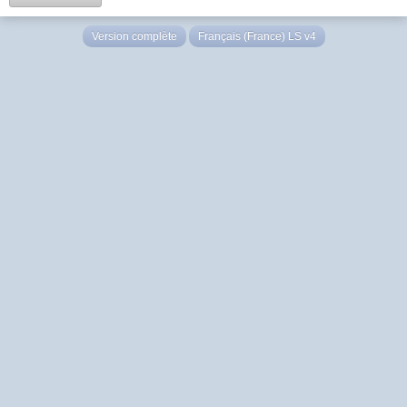
Version complète
Français (France) LS v4