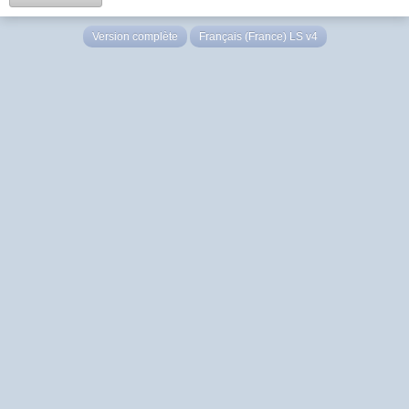
Version complète
Français (France) LS v4