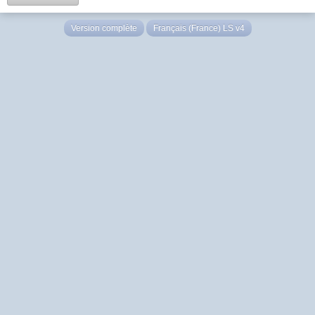
Version complète
Français (France) LS v4