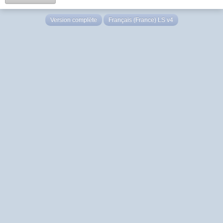
Version complète
Français (France) LS v4