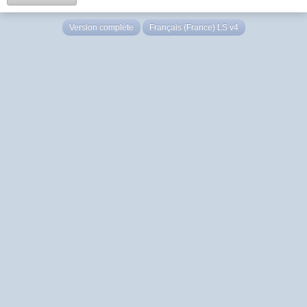
Version complète
Français (France) LS v4