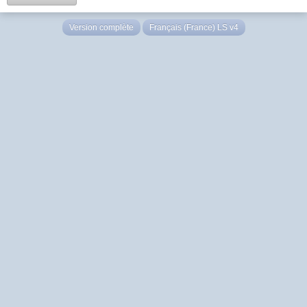
Version complète
Français (France) LS v4