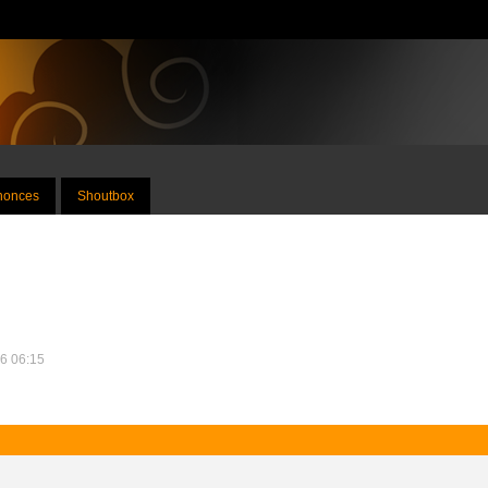
nnonces
Shoutbox
26 06:15