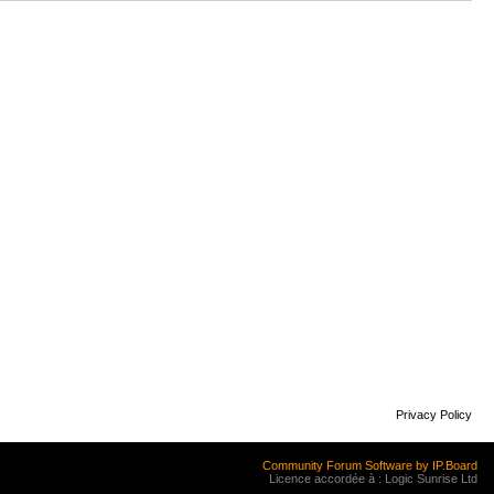
Privacy Policy
Community Forum Software by IP.Board
Licence accordée à : Logic Sunrise Ltd