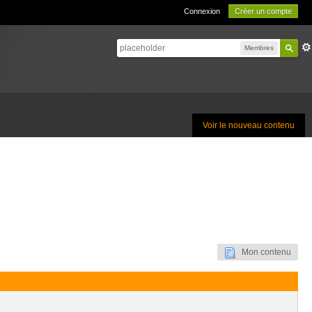
Connexion
Créer un compte
Membres
Voir le nouveau contenu
Mon contenu