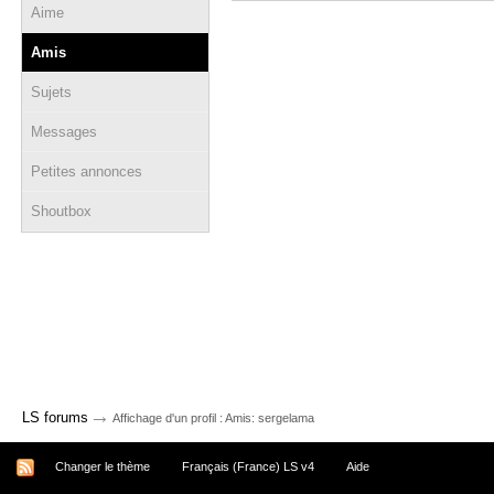
Aime
Amis
Sujets
Messages
Petites annonces
Shoutbox
→
LS forums
Affichage d'un profil : Amis: sergelama
Changer le thème
Français (France) LS v4
Aide