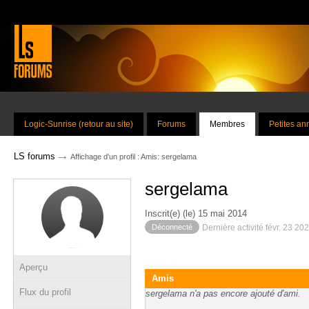
Logic-Sunrise (retour au site)
Forums
Membres
Petites a
→
LS forums
Affichage d'un profil : Amis: sergelama
sergelama
Inscrit(e) (le) 15 mai 2014
Déconnecté
Dernière activité févr. 23 20
Aperçu
Amis
Flux du profil
sergelama n'a pas encore ajouté d'ami.