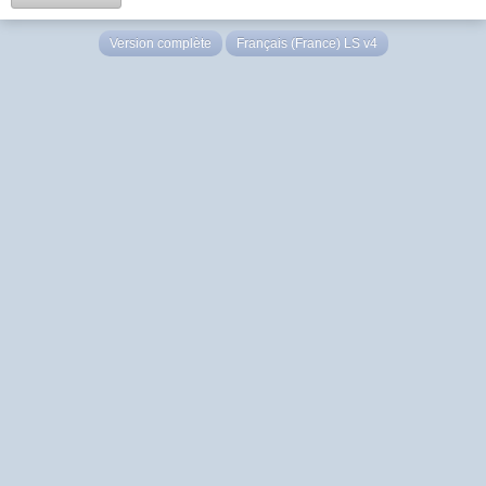
Version complète
Français (France) LS v4